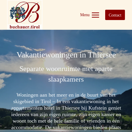
Doorgaan
naar
Menu
Contact
inhoud
Vakantiewoningen in Thiersee
Separate woonruimte met aparte
slaapkamers
Woningen aan het meer en in de buurt van het
skigebied in Tirol – In een vakantiewoning in het
appartementen hotel in Thiersee bij Kufstein geniet
iedereen van zijn eigen ruimte, zijn eigen kamer en
woont toch met de hele familie of vrienden in één
accommodatie. De vakantiewoningen bieden plaats